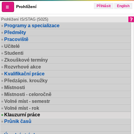
Přihlásit
English
Prohlížení
Prohlížení IS/STAG (S025)
Programy a specializace
Předměty
Pracoviště
Učitelé
Studenti
Zkouškové termíny
Rozvrhové akce
Kvalifikační práce
Předzápis. kroužky
Místnosti
Místnosti - celoročně
Volné míst - semestr
Volné míst - rok
Klauzurní práce
Průnik časů