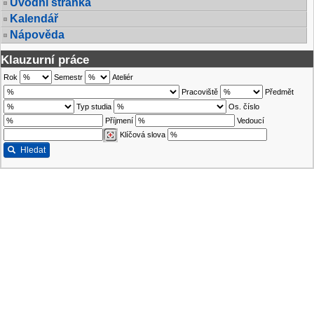
Úvodní stránka
Kalendář
Nápověda
Klauzurní práce
Rok
Semestr
Ateliér
Pracoviště
Předmět
Typ studia
Os. číslo
Příjmení
Vedoucí
Klíčová slova
Hledat