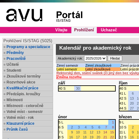
Vítejte
Prohlížení
Uchazeč
Prohlížení IS/STAG (S025)
Programy a specializace
Kalendář pro akademický rok
Předměty
Pracoviště
Akademický rok:
Učitelé
Zimní semestr
Zimní zkouškové
Zimní prázd
Letní semestr
Letní zkouškové
Letní prázdn
Studenti
Rektorský den, státní svátek (či jiný den bez výuky
Zkouškové termíny
Změna rozvrhu
Rozvrhové akce
září
říjen
Kvalifikační práce
40 S
30
40 S
41 L
6
Předzápis. kroužky
42 S
13
1
Místnosti
43 L
20
2
Místnosti - celoročně
44 S
27
2
Volné míst - semestr
únor
březen
Volné míst - rok
5 L
1
9 L
Klauzurní práce
6 S
2
3
4
5
6
7
8
10 S
2
Průnik časů
7 L
9
10
11
12
13
14
15
11 L
9
1
8 S
16
17
18
19
20
21
22
12 S
16
1