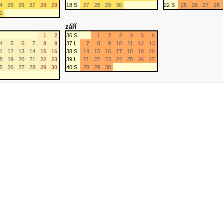
4
25
26
27
28
29
18 S
27
28
29
30
22 S
25
26
27
28
1
září
1
2
36 S
1
2
3
4
5
6
4
5
6
7
8
9
37 L
7
8
9
10
11
12
13
1
12
13
14
15
16
38 S
14
15
16
17
18
19
20
8
19
20
21
22
23
39 L
21
22
23
24
25
26
27
5
26
27
28
29
30
40 S
28
29
30