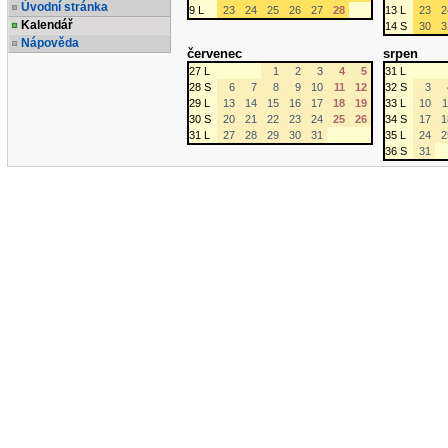
Úvodní stránka
9 L
23
24
25
26
27
28
13 L
23
2
Kalendář
14 S
30
3
Nápověda
červenec
srpen
27 L
1
2
3
4
5
31 L
28 S
6
7
8
9
10
11
12
32 S
3
29 L
13
14
15
16
17
18
19
33 L
10
1
30 S
20
21
22
23
24
25
26
34 S
17
1
31 L
27
28
29
30
31
35 L
24
2
36 S
31