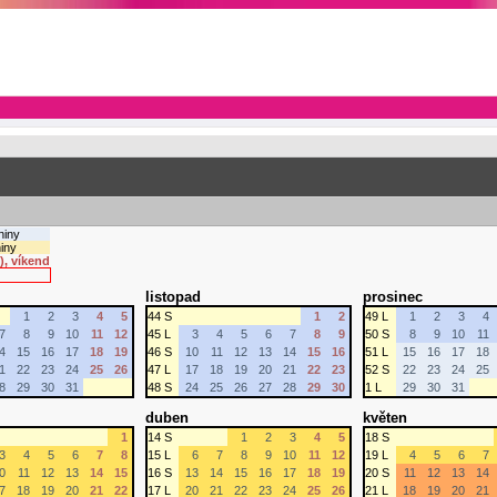
niny
iny
), víkend
listopad
prosinec
1
2
3
4
5
44 S
1
2
49 L
1
2
3
4
7
8
9
10
11
12
45 L
3
4
5
6
7
8
9
50 S
8
9
10
11
4
15
16
17
18
19
46 S
10
11
12
13
14
15
16
51 L
15
16
17
18
1
22
23
24
25
26
47 L
17
18
19
20
21
22
23
52 S
22
23
24
25
8
29
30
31
48 S
24
25
26
27
28
29
30
1 L
29
30
31
duben
květen
1
14 S
1
2
3
4
5
18 S
3
4
5
6
7
8
15 L
6
7
8
9
10
11
12
19 L
4
5
6
7
0
11
12
13
14
15
16 S
13
14
15
16
17
18
19
20 S
11
12
13
14
7
18
19
20
21
22
17 L
20
21
22
23
24
25
26
21 L
18
19
20
21