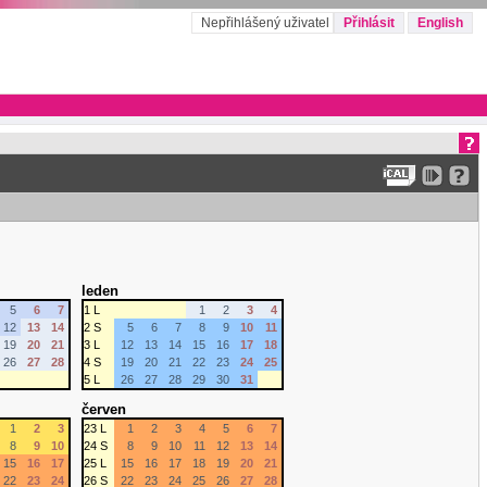
Nepřihlášený uživatel
Přihlásit
English
leden
5
6
7
1 L
1
2
3
4
12
13
14
2 S
5
6
7
8
9
10
11
19
20
21
3 L
12
13
14
15
16
17
18
26
27
28
4 S
19
20
21
22
23
24
25
5 L
26
27
28
29
30
31
červen
1
2
3
23 L
1
2
3
4
5
6
7
8
9
10
24 S
8
9
10
11
12
13
14
15
16
17
25 L
15
16
17
18
19
20
21
22
23
24
26 S
22
23
24
25
26
27
28