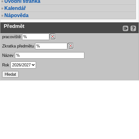
Úvodní stránka
Kalendář
Nápověda
Předmět
pracoviště
Zkratka předmětu
Název
Rok