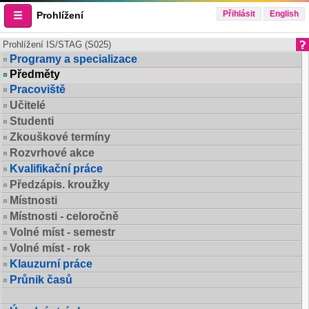
Přihlásit
English
Prohlížení
Prohlížení IS/STAG (S025)
Programy a specializace
Předměty
Pracoviště
Učitelé
Studenti
Zkouškové termíny
Rozvrhové akce
Kvalifikační práce
Předzápis. kroužky
Místnosti
Místnosti - celoročně
Volné míst - semestr
Volné míst - rok
Klauzurní práce
Průnik časů