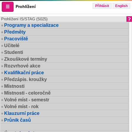
Přihlásit
English
Prohlížení
Prohlížení IS/STAG (S025)
Programy a specializace
Předměty
Pracoviště
Učitelé
Studenti
Zkouškové termíny
Rozvrhové akce
Kvalifikační práce
Předzápis. kroužky
Místnosti
Místnosti - celoročně
Volné míst - semestr
Volné míst - rok
Klauzurní práce
Průnik časů