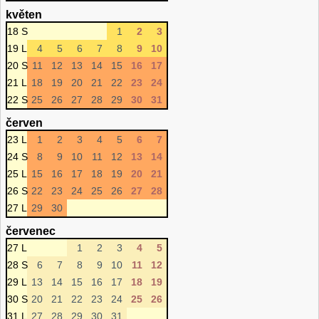
květen
18 S
1
2
3
19 L
4
5
6
7
8
9
10
20 S
11
12
13
14
15
16
17
21 L
18
19
20
21
22
23
24
22 S
25
26
27
28
29
30
31
červen
23 L
1
2
3
4
5
6
7
24 S
8
9
10
11
12
13
14
25 L
15
16
17
18
19
20
21
26 S
22
23
24
25
26
27
28
27 L
29
30
červenec
27 L
1
2
3
4
5
28 S
6
7
8
9
10
11
12
29 L
13
14
15
16
17
18
19
30 S
20
21
22
23
24
25
26
31 L
27
28
29
30
31