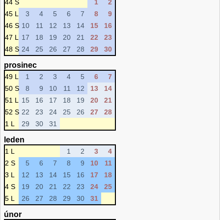
44 S
1
2
45 L
3
4
5
6
7
8
9
46 S
10
11
12
13
14
15
16
47 L
17
18
19
20
21
22
23
48 S
24
25
26
27
28
29
30
prosinec
49 L
1
2
3
4
5
6
7
50 S
8
9
10
11
12
13
14
51 L
15
16
17
18
19
20
21
52 S
22
23
24
25
26
27
28
1 L
29
30
31
leden
1 L
1
2
3
4
2 S
5
6
7
8
9
10
11
3 L
12
13
14
15
16
17
18
4 S
19
20
21
22
23
24
25
5 L
26
27
28
29
30
31
únor