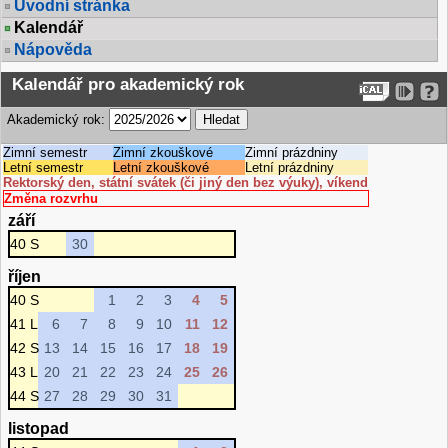
Úvodní stránka
Kalendář
Nápověda
Kalendář pro akademický rok
Akademický rok:
Zimní semestr
Zimní zkouškové
Zimní prázdniny
Letní semestr
Letní zkouškové
Letní prázdniny
Rektorský den, státní svátek (či jiný den bez výuky), víkend
Změna rozvrhu
září
40 S
30
říjen
40 S
1
2
3
4
5
41 L
6
7
8
9
10
11
12
42 S
13
14
15
16
17
18
19
43 L
20
21
22
23
24
25
26
44 S
27
28
29
30
31
listopad