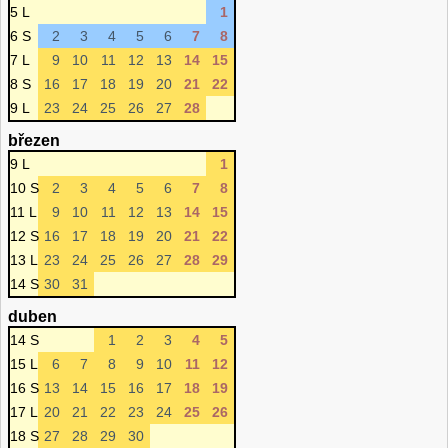
5 L
1
6 S
2
3
4
5
6
7
8
7 L
9
10
11
12
13
14
15
8 S
16
17
18
19
20
21
22
9 L
23
24
25
26
27
28
březen
9 L
1
10 S
2
3
4
5
6
7
8
11 L
9
10
11
12
13
14
15
12 S
16
17
18
19
20
21
22
13 L
23
24
25
26
27
28
29
14 S
30
31
duben
14 S
1
2
3
4
5
15 L
6
7
8
9
10
11
12
16 S
13
14
15
16
17
18
19
17 L
20
21
22
23
24
25
26
18 S
27
28
29
30